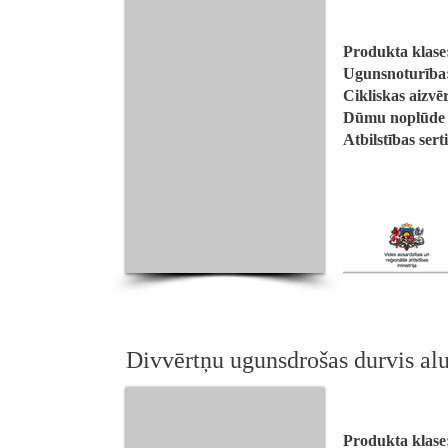
Produkta klase
Ugunsnoturība
Cikliskas aizvē
Dūmu noplūde a
Atbilstības sert
Divvērtņu ugunsdrošas durvis 
Produkta klase