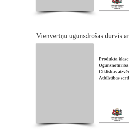
Vienvērtņu ugunsdrošas durvis a
Produkta klase
Ugunsnoturība
Cikliskas aizvē
Atbilstības sert