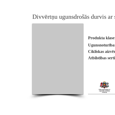
Divvērtņu ugunsdrošās durvis ar
Produkta klase
Ugunsnoturība
Cikliskas aizvē
Atbilstības sert