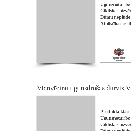
Ugunsnoturība
Cikliskas aizvē
Dūmu noplūde a
Atbilstības sert
Vienvērtņu ugunsdrošas durvi
Produkta klase
Ugunsnoturība
Cikliskas aizvē
Dūmu noplūde a