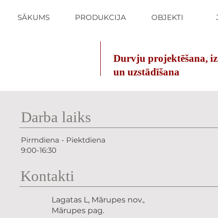
SĀKUMS
PRODUKCIJA
OBJEKTI
Durvju projektēšana, i
un uzstādīšana
Darba laiks
P
irmdiena - Piektdiena
9:00-16:30
Kontakti
Lagatas L, Mārupes nov.,
Mārupes pag.