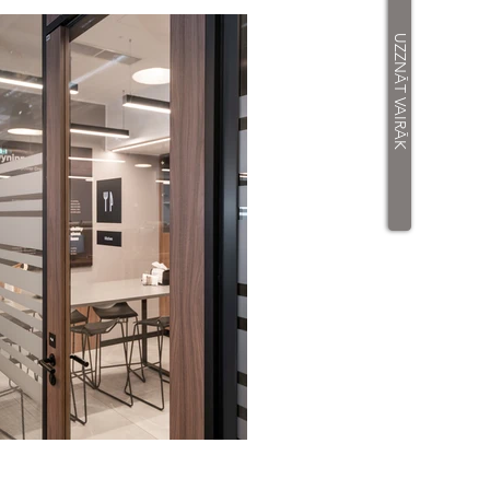
UZZNĀT VAIRĀK