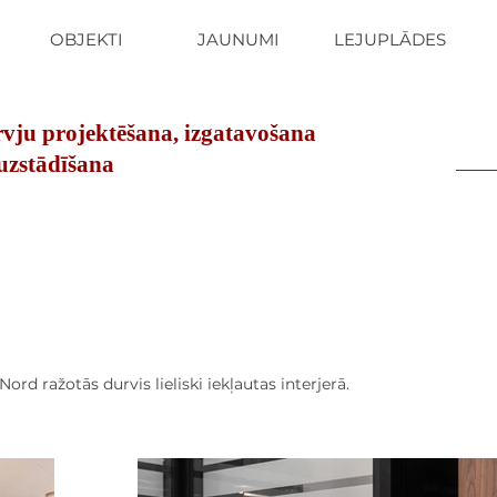
OBJEKTI
JAUNUMI
LEJUPLĀDES
vju projektēšana, izgatavošana
uzstādīšana
ord ražotās durvis lieliski iekļautas interjerā.